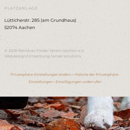
PLATZANLAGE
Lütticherstr. 285 (am Grundhaus)
52074 Aachen
-
©
2026
Retriever Förder Verein Aachen e.V.
Webdesign/Umsetzung
Janser.solutions
Privatsphäre-Einstellungen ändern
-
Historie der Privatsphäre-
Einstellungen
-
Einwilligungen widerrufen