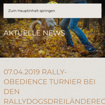
Zum Hauptinhalt springen
AKTUELLE NEWS
07.04.2019 RALLY-
OBEDIENCE TURNIER BEI
DEN
RALLYDOGSDREILÄNDERE