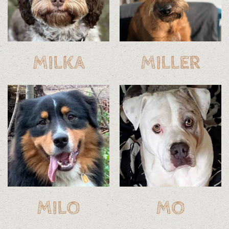
MILKA
MILLER
MILO
MO