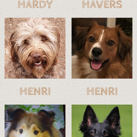
HARDY
HAVERS
HENRI
HENRI