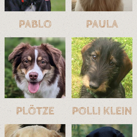
PABLO
PAULA
PLÖTZE
POLLI KLEIN