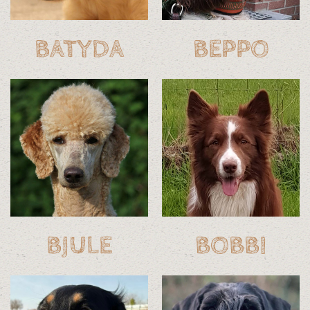
BATYDA
BEPPO
BJULE
BOBBI