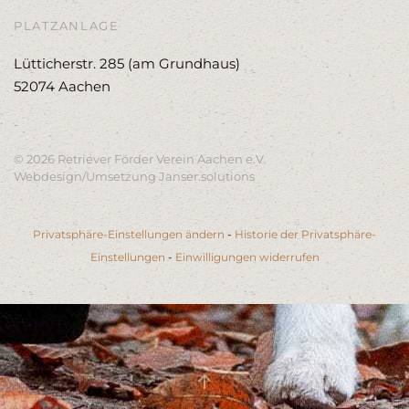
PLATZANLAGE
Lütticherstr. 285 (am Grundhaus)
52074 Aachen
-
©
2026
Retriever Förder Verein Aachen e.V.
Webdesign/Umsetzung
Janser.solutions
Privatsphäre-Einstellungen ändern
-
Historie der Privatsphäre-
Einstellungen
-
Einwilligungen widerrufen