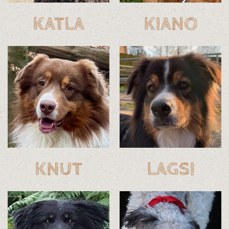
KATLA
KIANO
KNUT
LAGSI