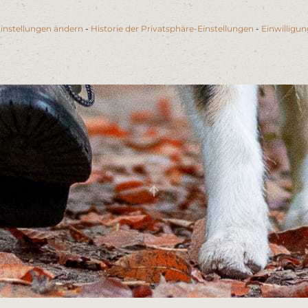
instellungen ändern
-
Historie der Privatsphäre-Einstellungen
-
Einwilligu