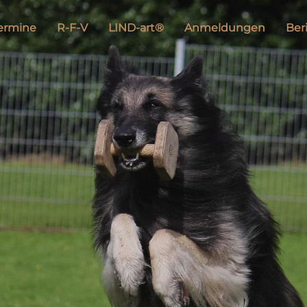
ermine
R-F-V
LIND-art®
Anmeldungen
Ber