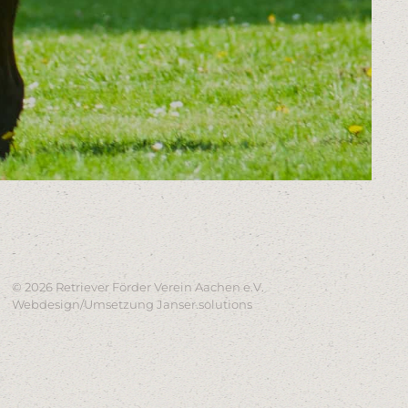
-
©
2026
Retriever Förder Verein Aachen e.V.
Webdesign/Umsetzung
Janser.solutions