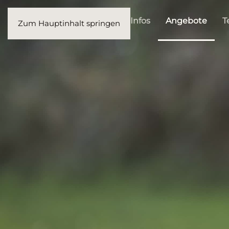
Startseite
Akt. Infos
Angebote
T
Zum Hauptinhalt springen