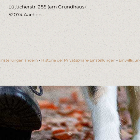
Lütticherstr. 285 (am Grundhaus)
52074 Aachen
instellungen ändern
-
Historie der Privatsphäre-Einstellungen
-
Einwilligu