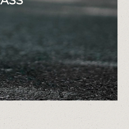
PASS
-