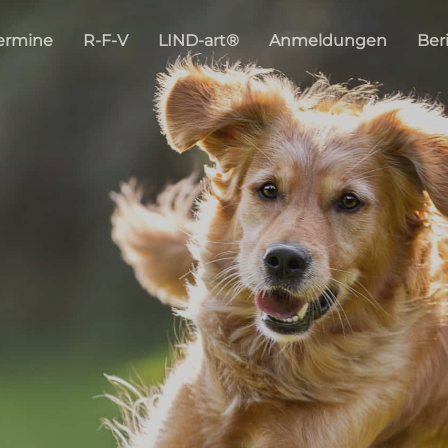
ermine
R-F-V
LIND-art®
Anmeldungen
Ber